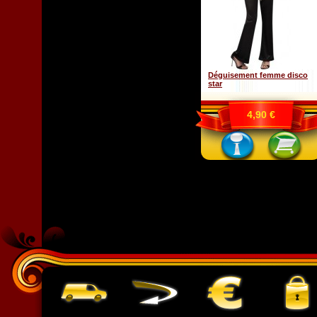
Déguisement femme disco
star
4,90 €