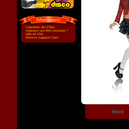
Calendrier des Fêtes
organiser une fête costumée ?
Idée de Fête
Adresse magasin Caen
Share
|