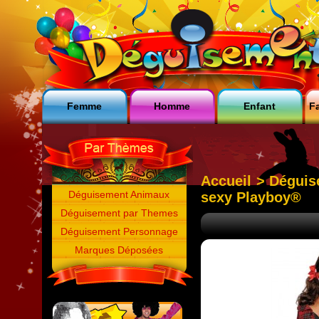
Femme
Homme
Enfant
Fa
Accueil
>
Déguis
Déguisement Animaux
sexy Playboy®
Déguisement par Themes
Déguisement Personnage
Marques Déposées