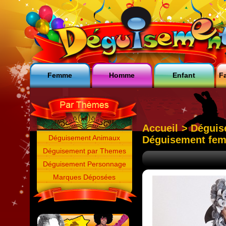
Femme
Homme
Enfant
Fa
Accueil
>
Déguis
Déguisement Animaux
Déguisement fem
Déguisement par Themes
Déguisement Personnage
Marques Déposées