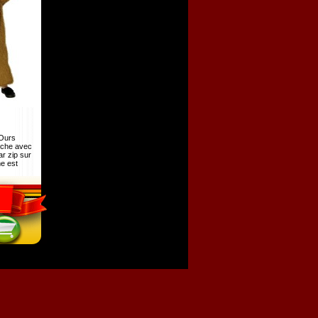
'Ours
uche avec
ar zip sur
e est