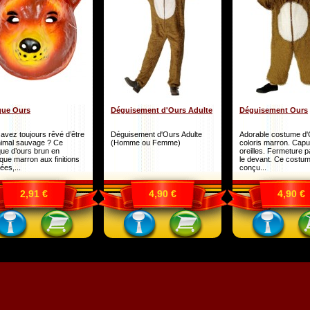
ue Ours
Déguisement d'Ours Adulte
Déguisement Ours
avez toujours rêvé d’être
Déguisement d'Ours Adulte
Adorable costume d
nimal sauvage ? Ce
(Homme ou Femme)
coloris marron. Cap
ue d’ours brun en
oreilles. Fermeture p
ique marron aux finitions
le devant. Ce costum
ées,...
conçu...
2,91 €
4,90 €
4,90 €