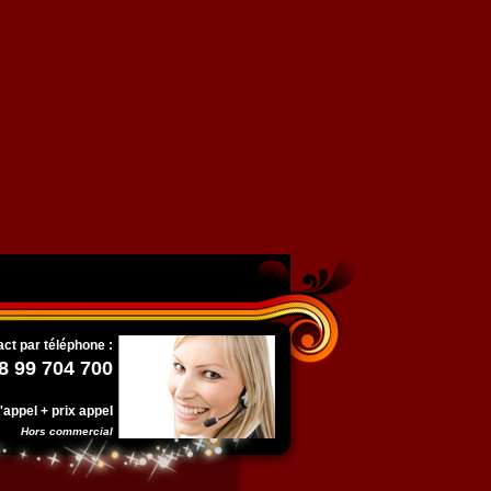
ct par téléphone :
8 99 704 700
l'appel + prix appel
Hors commercial