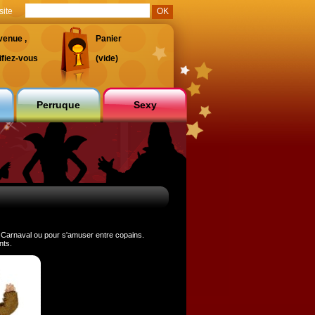
site
venue ,
Panier
ifiez-vous
(vide)
Perruque
Sexy
Carnaval ou pour s'amuser entre copains.
nts.