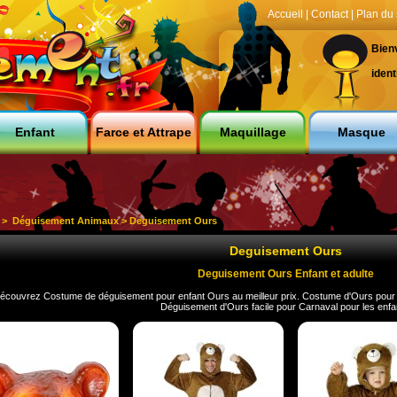
Accueil
|
Contact
|
Plan du 
Bien
ident
Enfant
Farce et Attrape
Maquillage
Masque
>
Déguisement Animaux
> Deguisement Ours
Deguisement Ours
Deguisement Ours Enfant et adulte
écouvrez Costume de déguisement pour enfant Ours au meilleur prix. Costume d'Ours pour 
Déguisement d'Ours facile pour Carnaval pour les enfa