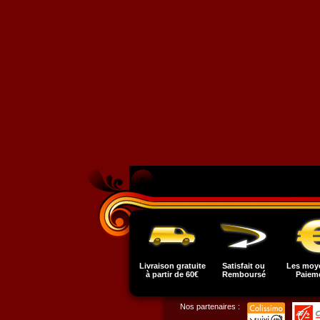
Livraison gratuite
Satisfait ou
Les moy
à partir de 60€
Remboursé
Paiem
Nos partenaires :