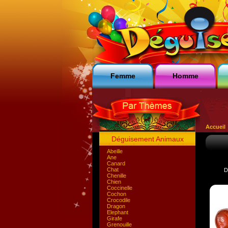
Femme
Homme
Accueil
Déguisement Animaux
Abeille
Ane
Canard
Chat
D
Chenille
Chien
Coccinelle
Cochon
Crocodile
Dragon
Elephant
Girafe
Grenouille