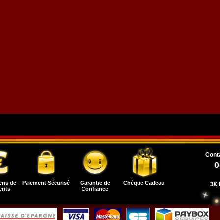
Conta
0
ens de
Paiement Sécurisé
Garantie de
Chèque Cadeau
3€ 
ents
Confiance