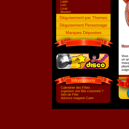
Lapin
Lion
Loup
Mouton
Ours
Déguisement par Themes
Papillon
Perroquet
Déguisement Personnage
Pingouin
Poule
Marques Déposées
Renard
Requin
Singe
Souris
Masq
Tigre
Vache
Vous 
un a
masq
plast
soign
Calendrier des Fêtes
organiser une fête costumée ?
Idée de Fête
Adresse magasin Caen