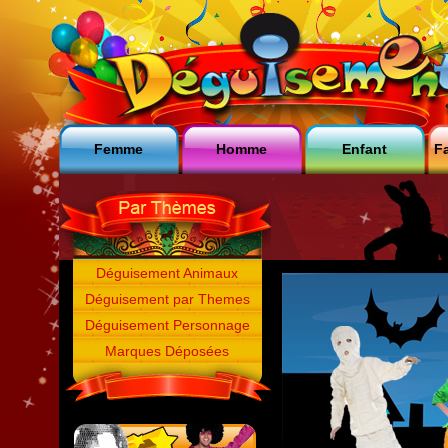
Femme
Homme
Enfant
Fa
Déguisement Animaux
Déguisement par Themes
Déguisement Personnage
Marques Déposées