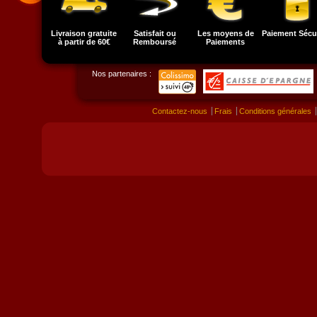
Livraison gratuite
Satisfait ou
Les moyens de
Paiement Sécu
à partir de 60€
Remboursé
Paiements
Nos partenaires :
Contactez-nous
Frais
Conditions générales