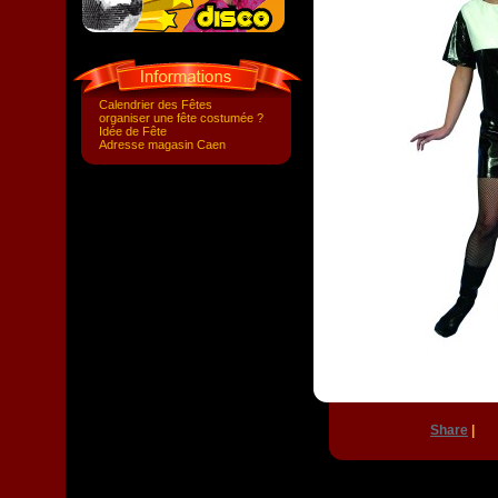
Calendrier des Fêtes
organiser une fête costumée ?
Idée de Fête
Adresse magasin Caen
Share
|