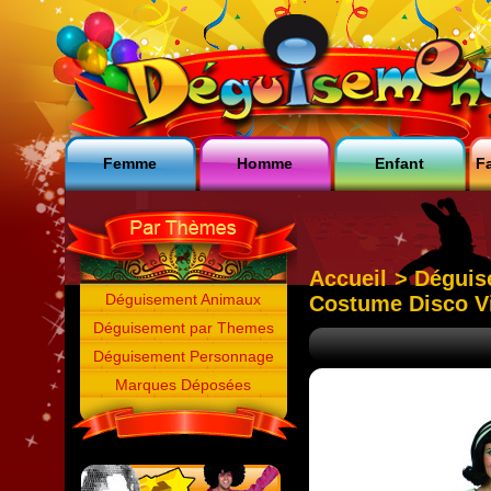
Femme
Homme
Enfant
Fa
Accueil
>
Dégui
Déguisement Animaux
Costume Disco V
Déguisement par Themes
Déguisement Personnage
Marques Déposées