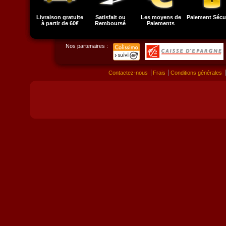
Livraison gratuite
Satisfait ou
Les moyens de
Paiement Sécu
à partir de 60€
Remboursé
Paiements
Nos partenaires :
Contactez-nous
Frais
Conditions générales