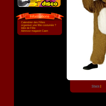
Calendrier des Fêtes
organiser une fête costumée ?
Idée de Fête
Adresse magasin Caen
Share
|