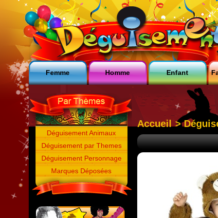
Femme
Homme
Enfant
Fa
Accueil
>
Déguis
Déguisement Animaux
Déguisement par Themes
Déguisement Personnage
Marques Déposées