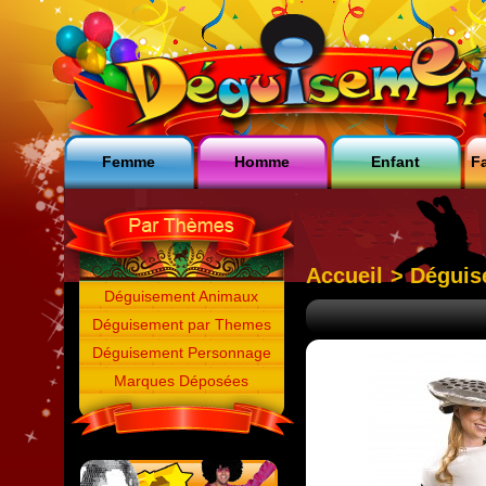
Femme
Homme
Enfant
Fa
Accueil
>
Déguis
Déguisement Animaux
Déguisement par Themes
Déguisement Personnage
Marques Déposées