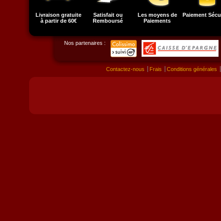
Livraison gratuite
Satisfait ou
Les moyens de
Paiement Sécu
à partir de 60€
Remboursé
Paiements
Nos partenaires :
Contactez-nous
Frais
Conditions générales