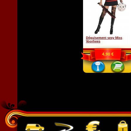
Déguisement sexy Miss
Voorhees
4,90 €