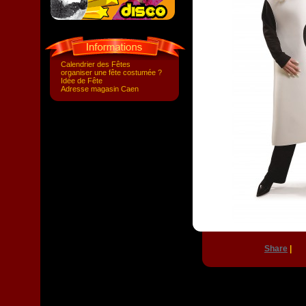
Calendrier des Fêtes
organiser une fête costumée ?
Idée de Fête
Adresse magasin Caen
Share
|