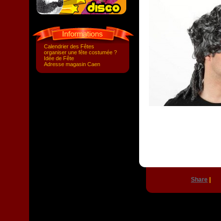
Calendrier des Fêtes
organiser une fête costumée ?
Idée de Fête
Adresse magasin Caen
Share
|