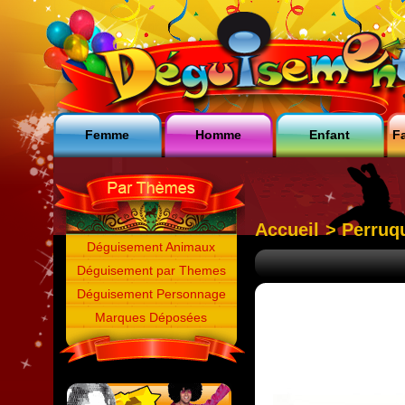
Femme
Homme
Enfant
Fa
Accueil
>
Perruq
Déguisement Animaux
Déguisement par Themes
Déguisement Personnage
Marques Déposées