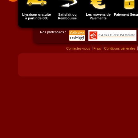
Livraison gratuite
Satisfait ou
Les moyens de
Paiement Sécu
à partir de 60€
Remboursé
Paiements
Nos partenaires :
Contactez-nous
Frais
Conditions générales