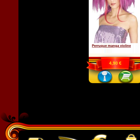
Perruque manga violine
4,90 €