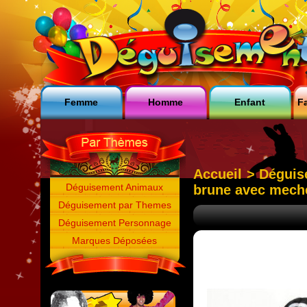
Femme
Homme
Enfant
Fa
Accueil
>
Déguis
Déguisement Animaux
brune avec mech
Déguisement par Themes
Déguisement Personnage
Marques Déposées