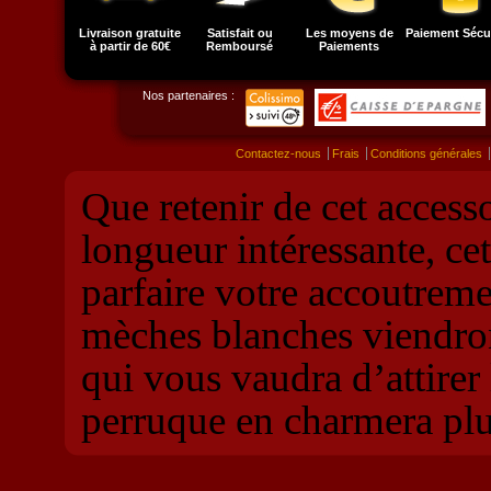
Livraison gratuite
Satisfait ou
Les moyens de
Paiement Sécu
à partir de 60€
Remboursé
Paiements
Nos partenaires :
Contactez-nous
Frais
Conditions générales
Que retenir de cet access
longueur intéressante, cet
parfaire votre accoutreme
mèches blanches viendront
qui vous vaudra d’attirer 
perruque en charmera plu