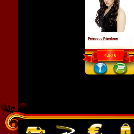
Perruque Pénélope
4,90 €