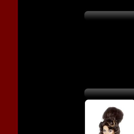
Composée de cheve
couleur noire, es
déguisement, sa co
donner du volume e
d’étoffer, d’avanta
perruque ouvrir ch
endiablées. S’adap
aux cheveux noirs 
hommes.