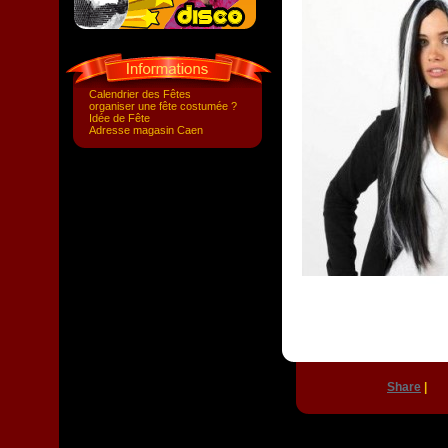
Calendrier des Fêtes
organiser une fête costumée ?
Idée de Fête
Adresse magasin Caen
Share
|