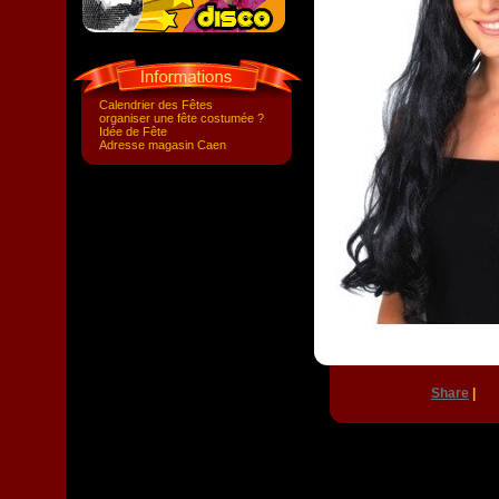
Calendrier des Fêtes
organiser une fête costumée ?
Idée de Fête
Adresse magasin Caen
Share
|