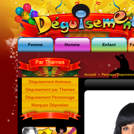
Femme
Homme
Enfant
Fa
Accueil
>
Perruque Deguisem
Déguisement Animaux
Déguisement par Themes
Déguisement Personnage
Marques Déposées