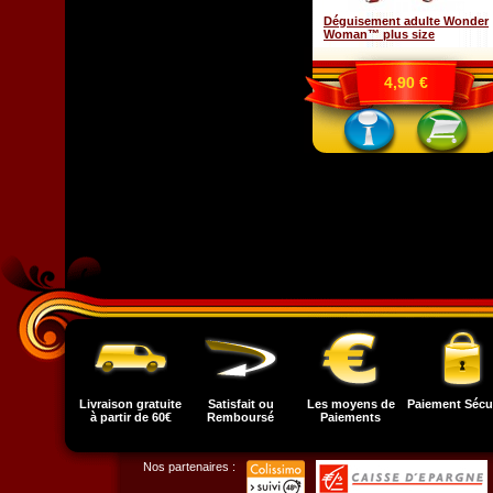
Déguisement adulte Wonder
Woman™ plus size
4,90 €
Livraison gratuite
Satisfait ou
Les moyens de
Paiement Sécu
à partir de 60€
Remboursé
Paiements
Nos partenaires :