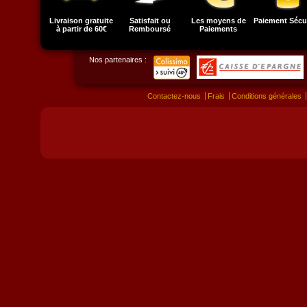
Livraison gratuite
Satisfait ou
Les moyens de
Paiement Sécu
à partir de 60€
Remboursé
Paiements
Nos partenaires :
Contactez-nous
Frais
Conditions générales