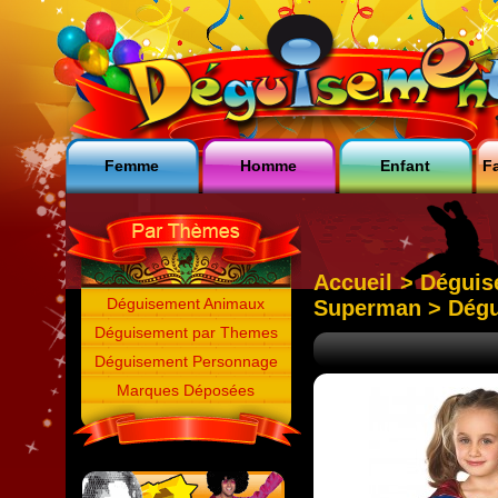
Femme
Homme
Enfant
Fa
Accueil
>
Déguis
Déguisement Animaux
Superman
> Dégu
Déguisement par Themes
Déguisement Personnage
Marques Déposées