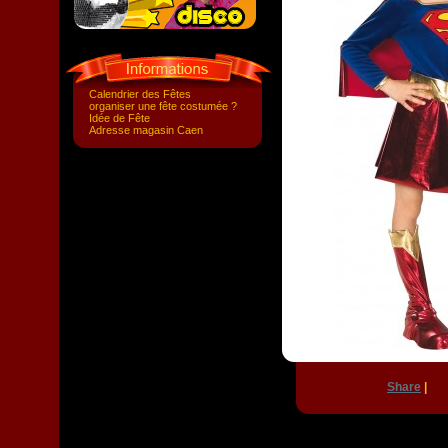
Calendrier des Fêtes
organiser une fête costumée ?
Idée de Fête
Adresse magasin Caen
Share
|