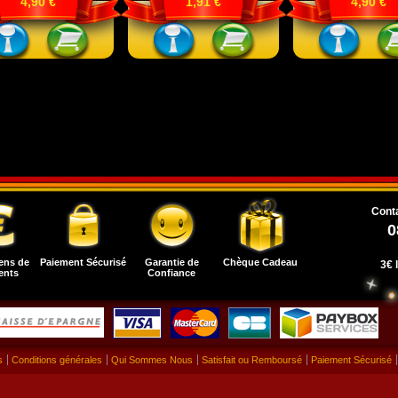
4,90 €
1,91 €
4,90 €
Conta
0
ens de
Paiement Sécurisé
Garantie de
Chèque Cadeau
3€ 
ents
Confiance
s
Conditions générales
Qui Sommes Nous
Satisfait ou Remboursé
Paiement Sécurisé