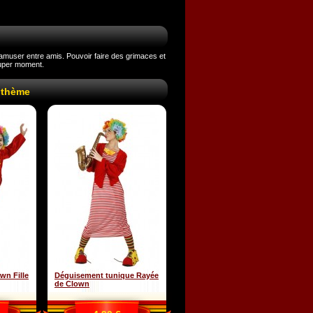
'amuser entre amis. Pouvoir faire des grimaces et
super moment.
 thème
wn Fille
Déguisement tunique Rayée
de Clown