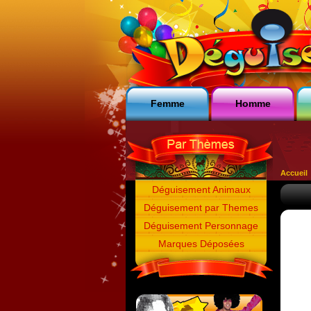
Femme
Homme
Accueil
Déguisement Animaux
Déguisement par Themes
Déguisement Personnage
Marques Déposées