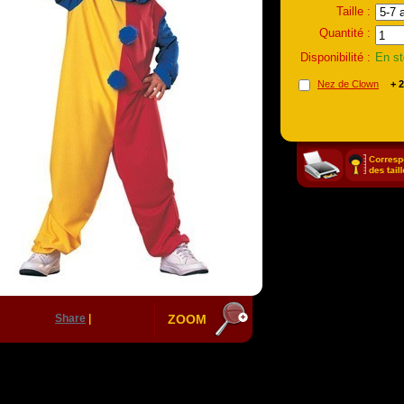
Taille :
Quantité :
Disponibilité :
En s
Nez de Clown
+ 2
Share
|
ZOOM