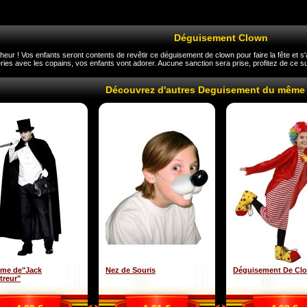
Déguisement Clown
eur ! Vos enfants seront contents de revêtir ce déguisement de clown pour faire la fête et s
ries avec les copains, vos enfants vont adorer. Aucune sanction sera prise, profitez de ce 
Découvrez d'autres Deguisement du même
me de"Jack
Nez de Souris
Déguisement De Clo
treur"