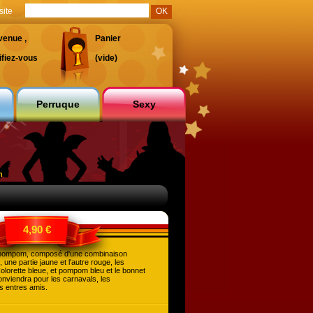
site
venue ,
Panier
ifiez-vous
(vide)
Perruque
Sexy
n
4,90 €
pompom, composé d'une combinaison
, une partie jaune et l'autre rouge, les
lorette bleue, et pompom bleu et le bonnet
nviendra pour les carnavals, les
rs entres amis.