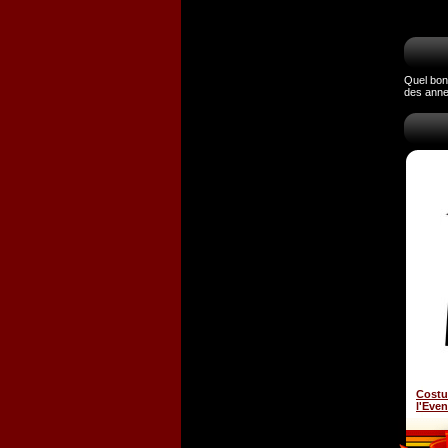
Quel bonh
des anne
Costu
l'Even