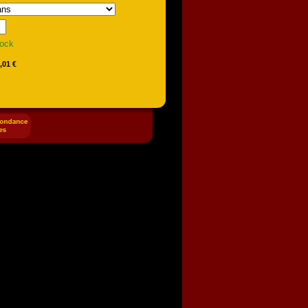
tock
,01 €