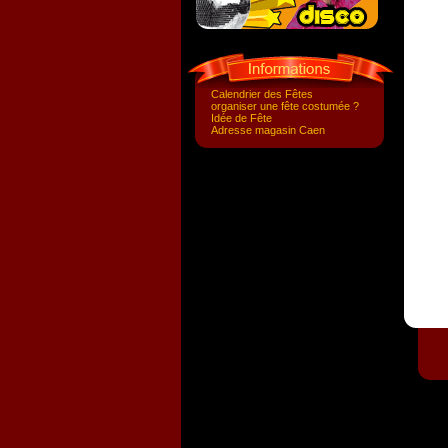
Calendrier des Fêtes
organiser une fête costumée ?
Idée de Fête
Adresse magasin Caen