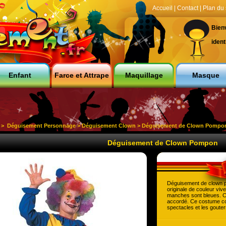
Accueil
|
Contact
|
Plan du 
Bien
ident
Enfant
Farce et Attrape
Maquillage
Masque
>
Déguisement Personnage
>
Déguisement Clown
> Déguisement de Clown Pompo
Déguisement de Clown Pompon
Déguisement de clown 
originale de couleur vive
manches sont bleues. Co
accordé. Ce costume co
spectacles et les goute