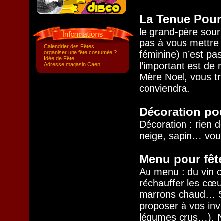
La Tenue Pour
le grand-père sour
pas à vous mettre 
Calendrier des Fêtes
féminine) n’est pas
organiser une fête costumée ?
Idée de Fête
l’important est de 
Adresse magasin Caen
Mère Noël, vous t
conviendra.
Décoration pou
Décoration : rien d
neige, sapin… vous
Menu pour fêt
Au menu : du vin 
réchauffer les cœu
marrons chaud… Si
proposer à vos inv
légumes crus…). N