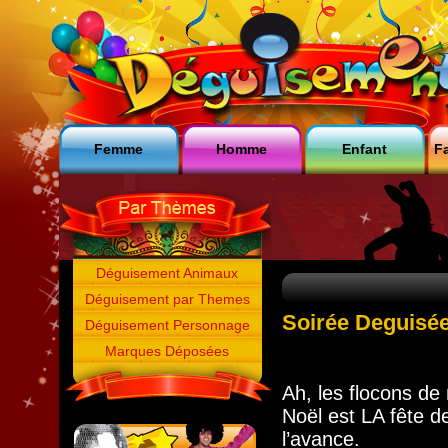
Femme
Homme
Enfant
Fa
Déguisement Animaux
Déguisement par Themes
Soirée Deguisée
Déguisement Personnage
Marques Déposées
Ah, les flocons de
Noël est LA fête d
l’avance.