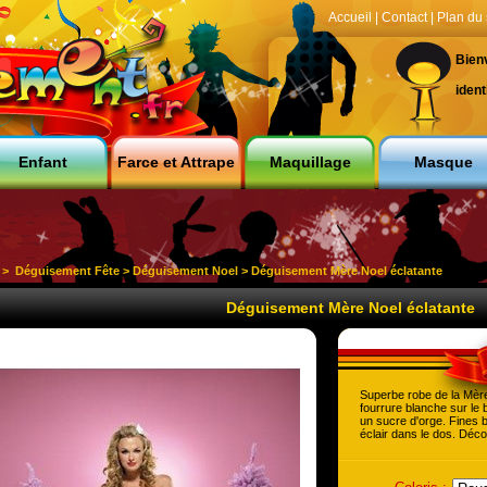
Accueil
|
Contact
|
Plan du 
Bien
ident
Enfant
Farce et Attrape
Maquillage
Masque
>
Déguisement Fête
>
Déguisement Noel
> Déguisement Mère Noel éclatante
Déguisement Mère Noel éclatante
Superbe robe de la Mère
fourrure blanche sur le
un sucre d'orge. Fines 
éclair dans le dos. Déco