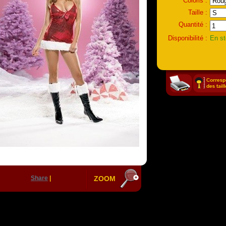
Coloris :
Taille :
Quantité :
Disponibilité :
En s
Share
|
ZOOM