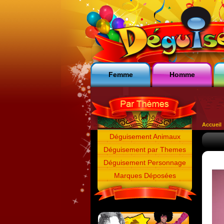
Femme
Homme
Accueil
Déguisement Animaux
Déguisement par Themes
Déguisement Personnage
Marques Déposées