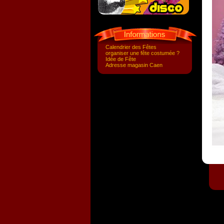
Calendrier des Fêtes
organiser une fête costumée ?
Idée de Fête
Adresse magasin Caen