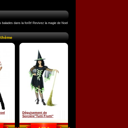
balades dans la forêt! Revivez la magie de Noel
 thème
oel
Déguisement de
Sorcière"Tutti Frutti"