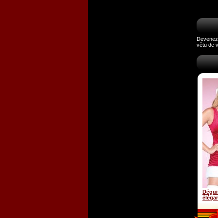
Devenez 
vêtu de 
Dégui
éléga