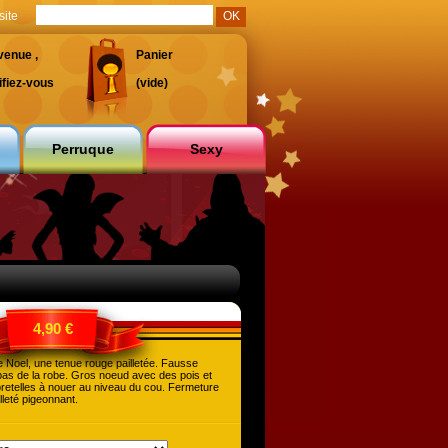
site
venue ,
Panier
ifiez-vous
(vide)
Perruque
Sexy
4,90 €
 Noel, une tenue rouge pailletée. Fausse
 bas de la robe. Gros noeud avec des pois et
bretelles à nouer au niveau du cou. Fermeture
lleté pigeonnant.