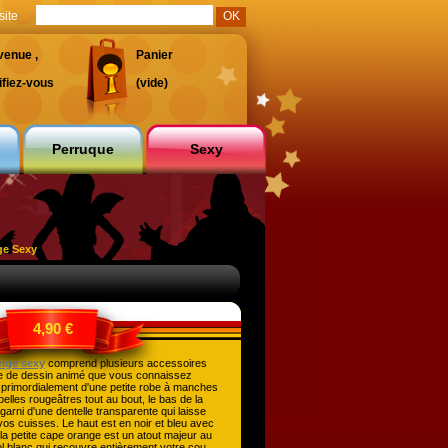
site
venue ,
Panier
ifiez-vous
(vide)
Perruque
Sexy
ge Sexy
4,90 €
ige sexy
comprend plusieurs accessoires
e de dessin animé que vous connaissez
 primordialement d'une petite robe à manches
lles rougeâtres tout au bout, le bas de la
 garni d'une dentelle transparente qui laisse
vos cuisses. Le haut est en noir et bleu avec
la petite cape orange est un atout majeur au
l blanc qui recouvre entièrement votre cou,