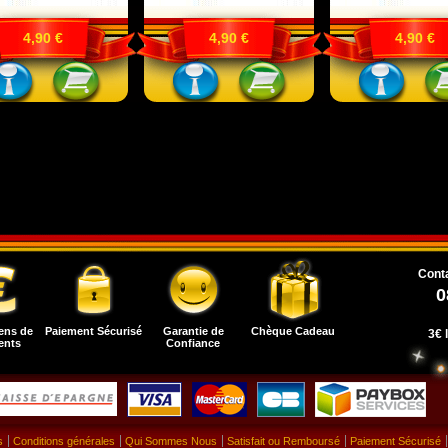
4,90 €
4,90 €
4,90 €
Conta
0
ens de
Paiement Sécurisé
Garantie de
Chèque Cadeau
3€ 
ents
Confiance
s
Conditions générales
Qui Sommes Nous
Satisfait ou Remboursé
Paiement Sécurisé