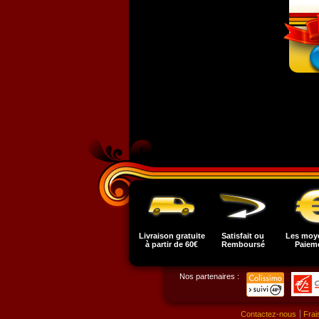
Livraison gratuite
Satisfait ou
Les moy
à partir de 60€
Remboursé
Paiem
Nos partenaires :
Contactez-nous
Frai