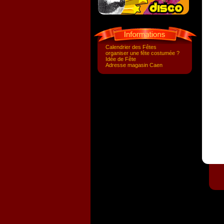
Calendrier des Fêtes
organiser une fête costumée ?
Idée de Fête
Adresse magasin Caen