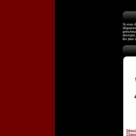
Si vous 
déguise
grincheu
dormant, 
les plus a
Dégu
Chauv