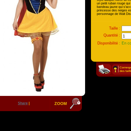
un petit ruban rouge qui 
bandeau jaune qui s'ac
princesse des neiges est
personnage de Walt Dis
Taille :
Quantité :
Disponibilité :
En co
Share
|
ZOOM