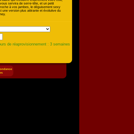
vous servira de serre-tête, et un petit
croche à vos jambes, le déguisement sexy
 une version plus attirante et évolutive du
ney.
urs de réaprovisionnement : 3 semaines