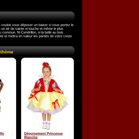
 vouloir vous déposer un baiser si vous portez le
un air de sainte ni touche et même le plus
commun. Ni Cendrillon, ni la belle au bois
te et mettra en valeur les parties de votre corps
 thème
lfe
Déguisement Princesse
Blanche