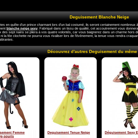
Deguisement Blanche Neige
êtes en quête d'un prince charmant lors d'un bal costumé, ils seront certainement nombreux à
ment
blanche neige sexy
. Fabriqué dans un tissu de qualité, cet accoutrement vous donnera 
x des sept nains se pliera à vos quatre volontés, car vous baignerez dans un charme hors du 
ni la fée clochette ne pourra vous rivaliser lors de l'évènement, la tenue vous rendra craquan
ttirantes.
Découvrez d'autres Deguisement du même
isement Femme
Deguisement Tenue Neige
Déguisement Sexy E
e-souris