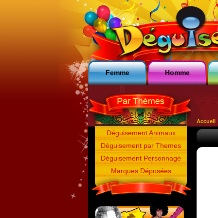
Femme
Homme
Accueil
Déguisement Animaux
Déguisement par Themes
Déguisement Personnage
Marques Déposées