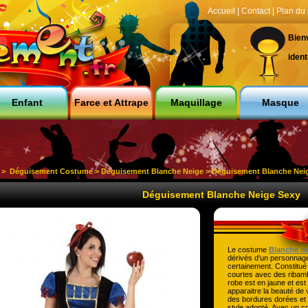
Accueil
|
Contact
|
Plan du 
Bien
ident
Enfant
Farce et Attrape
Maquillage
Masque
>
Déguisement Costume
>
Deguisement Blanche Neige
> Déguisement Blanche Nei
Déguisement Blanche Neige Sexy
Le costume
Blanche ne
dérivés d'un personnag
certainement. Constitué
courtes avec des ribambe
robe est en jaune et est
apparaitre la beauté de 
des bordures dorées et 
style adopté. Avec un co