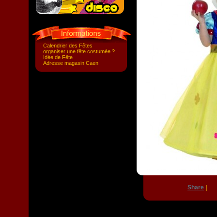
Calendrier des Fêtes
organiser une fête costumée ?
Idée de Fête
Adresse magasin Caen
Share
|