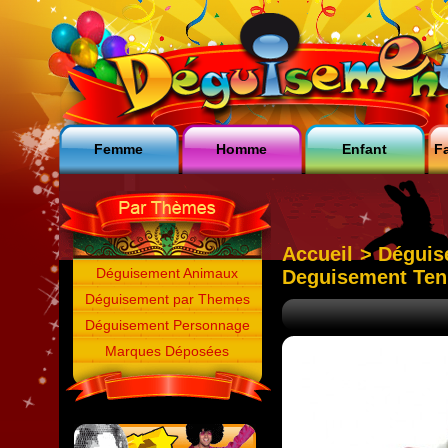
Femme
Homme
Enfant
Fa
Accueil
>
Déguis
Déguisement Animaux
Deguisement Ten
Déguisement par Themes
Déguisement Personnage
Marques Déposées