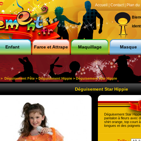
Accueil
|
Contact
|
Plan du 
Bien
ident
Enfant
Farce et Attrape
Maquillage
Masque
>
Déguisement Fête
>
Déguisement Hippie
> Déguisement Star Hippie
Déguisement Star Hippie
Déguisement Star Hippie
pantalon à fleurs avec d
shirt orange, top court
longues et des poignets 