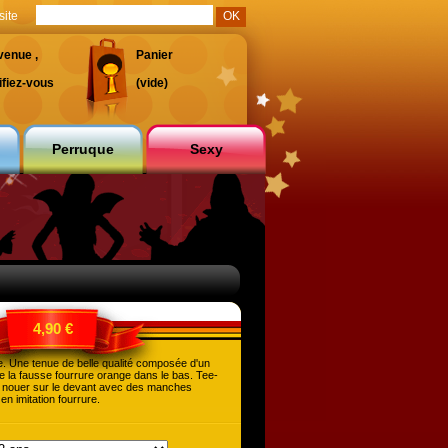
site
venue ,
Panier
ifiez-vous
(vide)
Perruque
Sexy
4,90 €
. Une tenue de belle qualité composée d'un
e la fausse fourrure orange dans le bas. Tee-
 à nouer sur le devant avec des manches
en imitation fourrure.