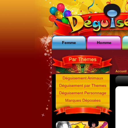
Femme
Homme
Accueil
Déguisement Animaux
Déguisement par Themes
Déguisement Personnage
Marques Déposées