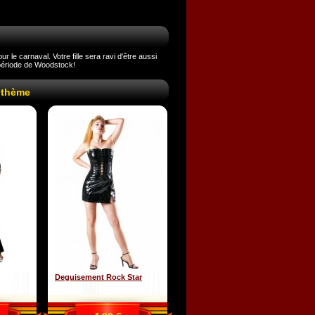
 le carnaval. Votre fille sera ravi d'être aussi
a période de Woodstock!
 thème
Deguisement Rock Star