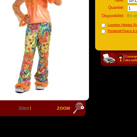
Taille :
Quantité :
Disponibilité :
En s
Lunettes Hippies R
Pendentif Peace & 
Share
|
ZOOM