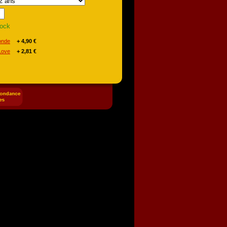
tock
onde
+ 4,90 €
Love
+ 2,81 €