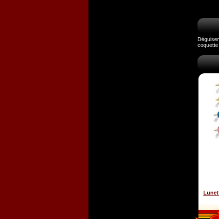
Déguiseme
coquette 
Lunet