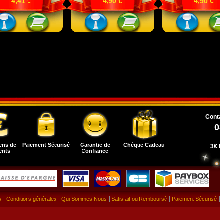
4,41 €
4,90 €
4,90 €
Conta
0
ens de
Paiement Sécurisé
Garantie de
Chèque Cadeau
3€ 
ents
Confiance
s
Conditions générales
Qui Sommes Nous
Satisfait ou Remboursé
Paiement Sécurisé