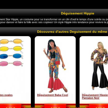
Déguisement Hippie
nt Star Hippie, un costume pour se transformer en un clin d'oeil le temps d'une soirée ou pour
pour danser et faire la folle avec ses copines! Un style Hippie trés tendance pour revivre l
Découvrez d'autres Deguisement du même
tes ovales
Déguisement Baba Cool
Déguisement Hippie
Pantalon Noir