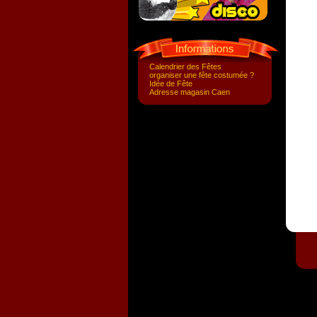
Calendrier des Fêtes
organiser une fête costumée ?
Idée de Fête
Adresse magasin Caen