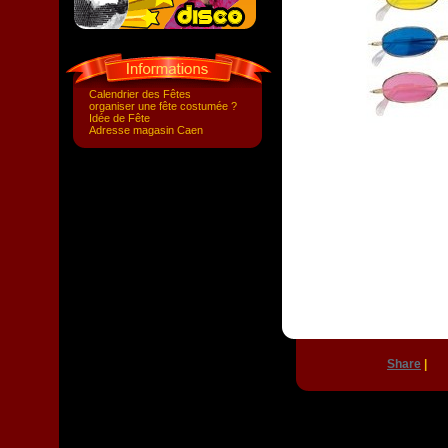
Calendrier des Fêtes
organiser une fête costumée ?
Idée de Fête
Adresse magasin Caen
Share
|