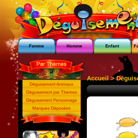
Femme
Homme
Enfant
Fa
Accueil
>
Déguis
Déguisement Animaux
Déguisement par Themes
Déguisement Personnage
Marques Déposées