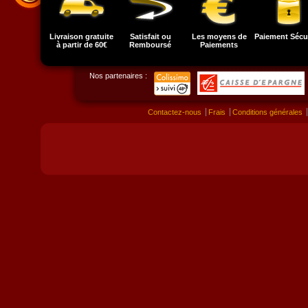
Livraison gratuite
Satisfait ou
Les moyens de
Paiement Sécu
à partir de 60€
Remboursé
Paiements
Nos partenaires :
Contactez-nous
Frais
Conditions générales