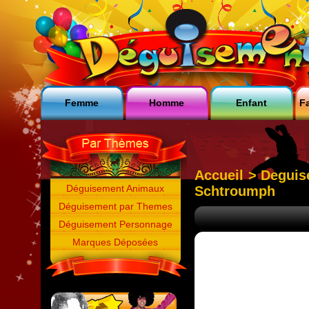
Femme
Homme
Enfant
Fa
Accueil
>
Deguis
Déguisement Animaux
Schtroumph
Déguisement par Themes
Déguisement Personnage
Marques Déposées