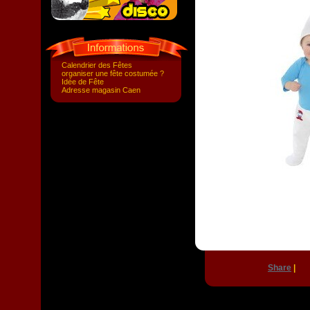
Calendrier des Fêtes
organiser une fête costumée ?
Idée de Fête
Adresse magasin Caen
Share
|