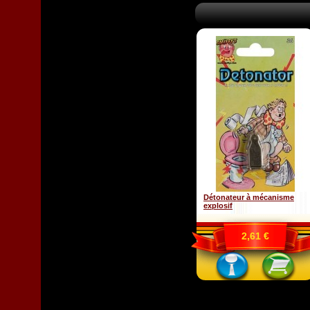
Détonateur à mécanisme
explosif
2,61 €