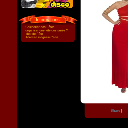
Calendrier des Fêtes
organiser une fête costumée ?
Idée de Fête
Adresse magasin Caen
Share
|