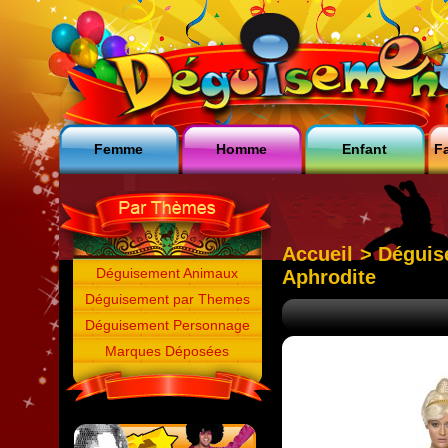
Femme
Homme
Enfant
Fa
Accueil
>
Déguis
Déguisement Animaux
Aphrodite
Déguisement par Themes
Déguisement Personnage
Marques Déposées