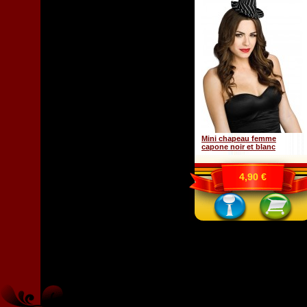
Mini chapeau femme
capone noir et blanc
4,90 €