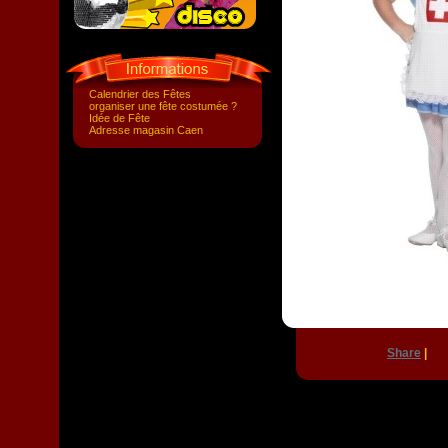
Calendrier des Fêtes
organiser une fête costumée ?
Idée de Fête
Adresse magasin Caen
Share
|