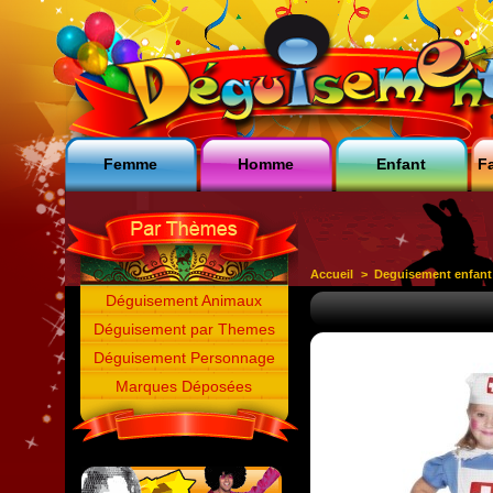
Femme
Homme
Enfant
Fa
Accueil
>
Deguisement enfant
Déguisement Animaux
Déguisement par Themes
Déguisement Personnage
Marques Déposées