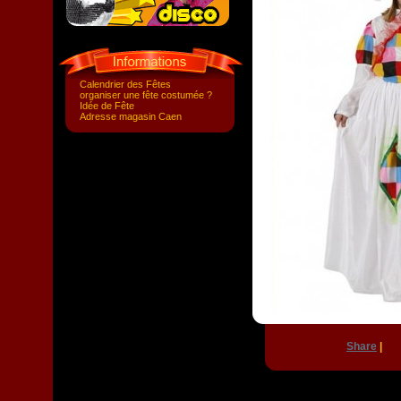
Calendrier des Fêtes
organiser une fête costumée ?
Idée de Fête
Adresse magasin Caen
Share
|