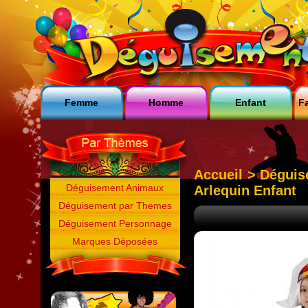
Femme
Homme
Enfant
Fa
Accueil
>
Déguis
Déguisement Animaux
Arlequin Enfant
Déguisement par Themes
Déguisement Personnage
Marques Déposées