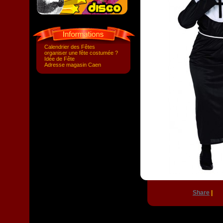
Calendrier des Fêtes
organiser une fête costumée ?
Idée de Fête
Adresse magasin Caen
Share
|