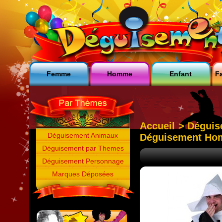
Femme
Homme
Enfant
Fa
Accueil
>
Déguis
Déguisement Animaux
Déguisement Ho
Déguisement par Themes
Déguisement Personnage
Marques Déposées