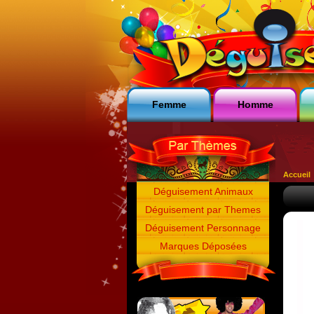
Femme
Homme
Accueil
Déguisement Animaux
Déguisement par Themes
Déguisement Personnage
Marques Déposées