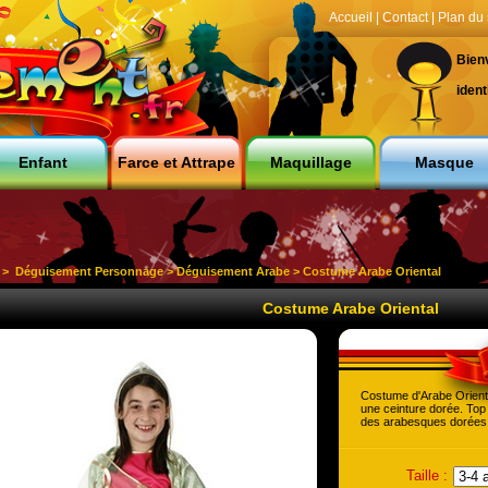
Accueil
|
Contact
|
Plan du 
Bien
ident
Enfant
Farce et Attrape
Maquillage
Masque
>
Déguisement Personnage
>
Déguisement Arabe
> Costume Arabe Oriental
Costume Arabe Oriental
Costume d'Arabe Orient
une ceinture dorée. Top
des arabesques dorées. 
Taille :