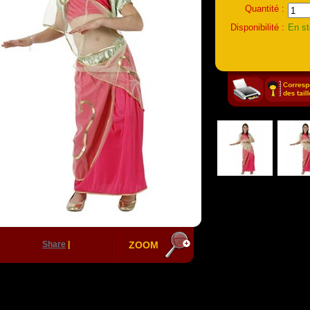
Quantité :
Disponibilité :
En s
Share
|
ZOOM