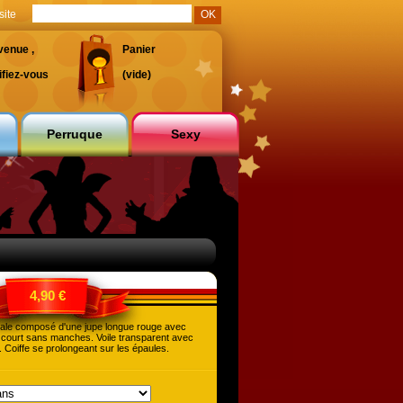
site
venue ,
Panier
ifiez-vous
(vide)
Perruque
Sexy
4,90 €
ale composé d'une jupe longue rouge avec
 court sans manches. Voile transparent avec
Coiffe se prolongeant sur les épaules.