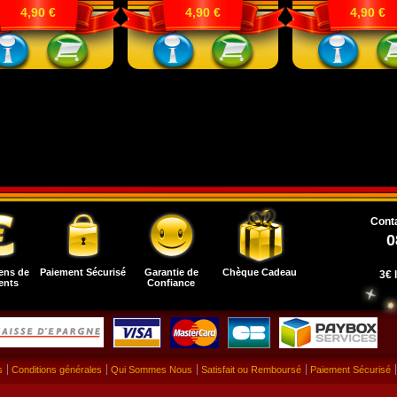
4,90 €
4,90 €
4,90 €
Conta
0
ens de
Paiement Sécurisé
Garantie de
Chèque Cadeau
3€ 
ents
Confiance
s
Conditions générales
Qui Sommes Nous
Satisfait ou Remboursé
Paiement Sécurisé