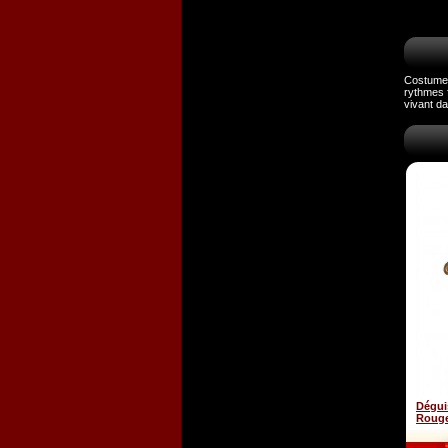
Costume 
rythmes f
vivant da
Dégui
Roug