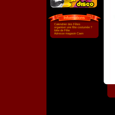
Calendrier des Fêtes
organiser une fête costumée ?
Idée de Fête
Adresse magasin Caen