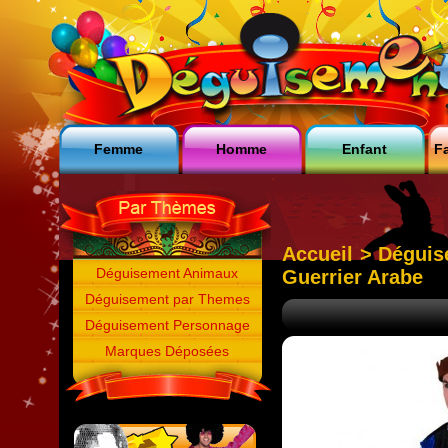
Femme
Homme
Enfant
Fa
Accueil
>
Déguis
Déguisement Animaux
Guerrier Arabe
Déguisement par Themes
Déguisement Personnage
Marques Déposées