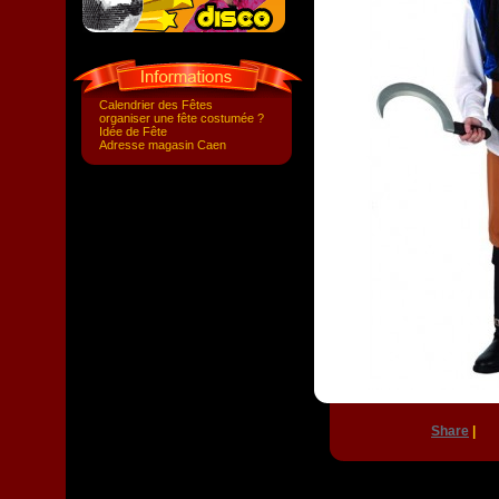
Calendrier des Fêtes
organiser une fête costumée ?
Idée de Fête
Adresse magasin Caen
Share
|