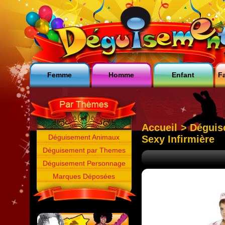
Femme
Homme
Enfant
Fa
Accueil
>
Déguis
Déguisement Animaux
Sexy Infirmière
Déguisement par Themes
Déguisement Personnage
Marques Déposées