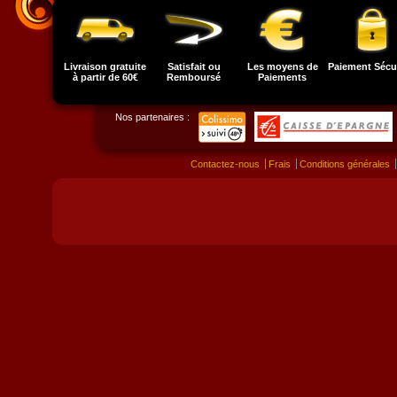
Livraison gratuite
Satisfait ou
Les moyens de
Paiement Sécu
à partir de 60€
Remboursé
Paiements
Nos partenaires :
Contactez-nous
Frais
Conditions générales