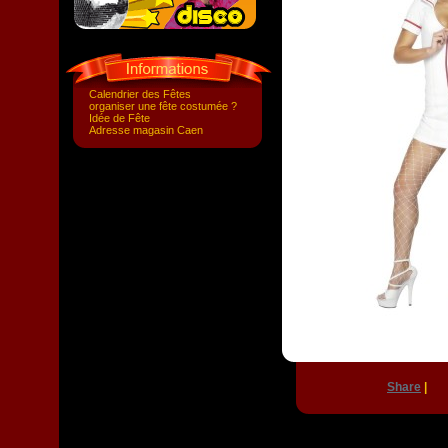
Calendrier des Fêtes
organiser une fête costumée ?
Idée de Fête
Adresse magasin Caen
Share
|