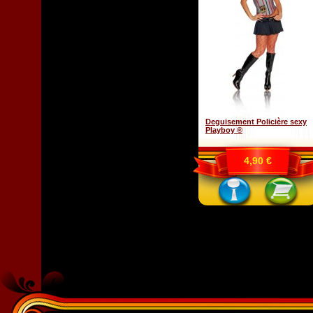
Deguisement Policière sexy
Playboy ®
4,90 €