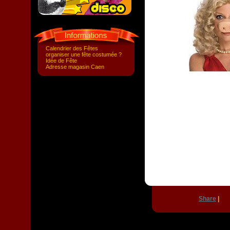
Calendrier des Fêtes
organiser une fête costumée ?
Idée de Fête
Adresse magasin Caen
Share
|