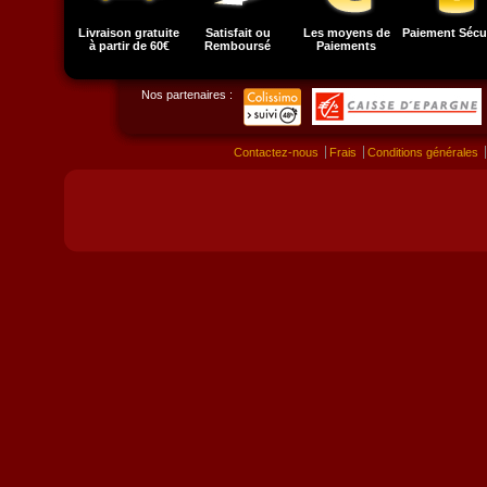
Livraison gratuite
Satisfait ou
Les moyens de
Paiement Sécu
à partir de 60€
Remboursé
Paiements
Nos partenaires :
Contactez-nous
Frais
Conditions générales