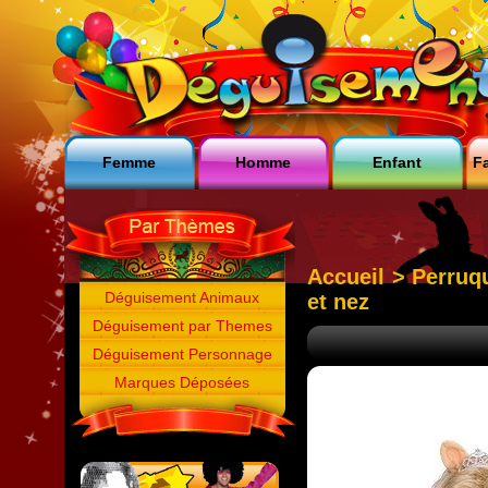
Femme
Homme
Enfant
Fa
Accueil
>
Perruq
Déguisement Animaux
et nez
Déguisement par Themes
Déguisement Personnage
Marques Déposées