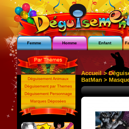
Femme
Homme
Enfant
Fa
Accueil
>
Déguis
Déguisement Animaux
BatMan
> Masque
Déguisement par Themes
Déguisement Personnage
Marques Déposées