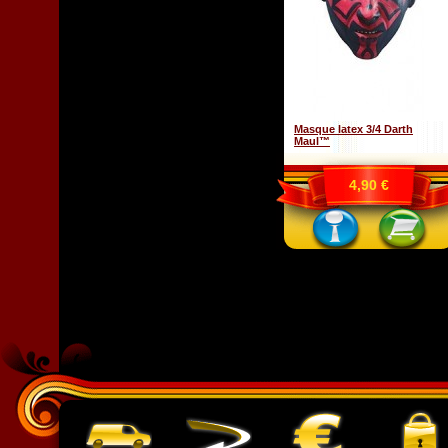
Masque latex 3/4 Darth
Maul™
4,90 €