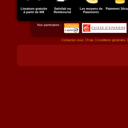
Livraison gratuite
Satisfait ou
Les moyens de
Paiement Sécu
à partir de 60€
Remboursé
Paiements
Nos partenaires :
Contactez-nous
Frais
Conditions générales