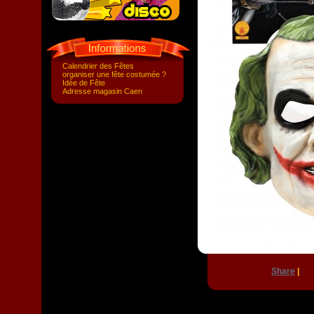
Calendrier des Fêtes
organiser une fête costumée ?
Idée de Fête
Adresse magasin Caen
Share
|