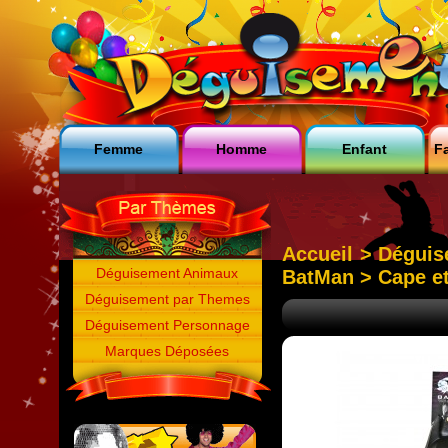
Femme
Homme
Enfant
Fa
Accueil
>
Déguis
Déguisement Animaux
BatMan
> Cape e
Déguisement par Themes
Déguisement Personnage
Marques Déposées