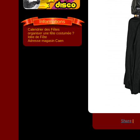
Calendrier des Fêtes
organiser une fête costumée ?
Idée de Fête
Adresse magasin Caen
Share
|