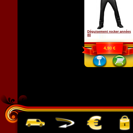
Déguisement rocker années
80
4,90 €