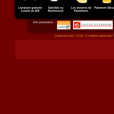
Livraison gratuite
Satisfait ou
Les moyens de
Paiement Sécu
à partir de 60€
Remboursé
Paiements
Nos partenaires :
Contactez-nous
Frais
Conditions générales