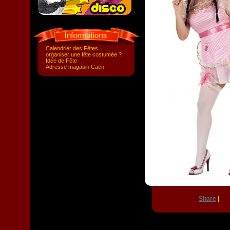
Calendrier des Fêtes
organiser une fête costumée ?
Idée de Fête
Adresse magasin Caen
Share
|