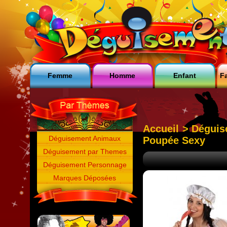
Femme
Homme
Enfant
Fa
Accueil
>
Déguis
Déguisement Animaux
Poupée Sexy
Déguisement par Themes
Déguisement Personnage
Marques Déposées