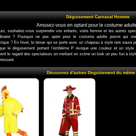
Déguisement Carnaval Homme
Amusez-vous en optant pour le costume adulte 
rs, souhaitez-vous surprendre vos enfants, votre femme et les autres spect
rdinaire ? Pourquoi ne pas opter pour le costume adulte poivre qui me
tique ? En hiver, la tenue qui se porte avec un chapeau à style rare saura pr
t que le déguisement portant l’emblème P évoque une couleur et un style
ent le regard des spectateurs en mettant en scène un look un peu fun à style
éressant.
Découvrez d'autres Deguisement du même