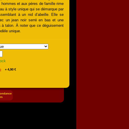
 hommes et aux pères de famille rime
au à style unique qui se démarque par
ssemblant à un nid d’abeille. Elle se
ec un jean noir serré en bas et une
 à talon. À noter que ce déguisement
odèle unique.
tock
e
+ 4,90 €