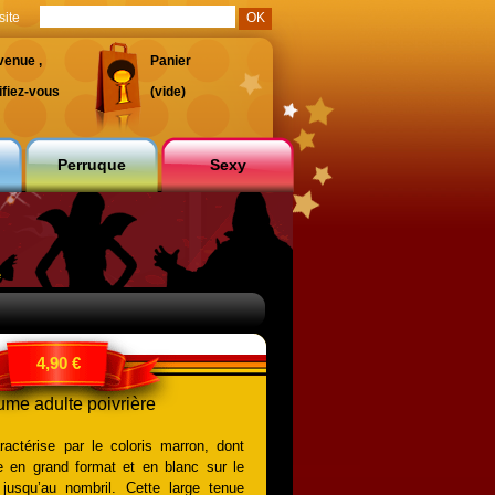
site
venue ,
Panier
ifiez-vous
(vide)
Perruque
Sexy
e
4,90 €
ume adulte poivrière
actérise par le coloris marron, dont
che en grand format et en blanc sur le
 jusqu’au nombril. Cette large tenue