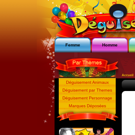
Femme
Homme
Accueil
Déguisement Animaux
Déguisement par Themes
Déguisement Personnage
Marques Déposées