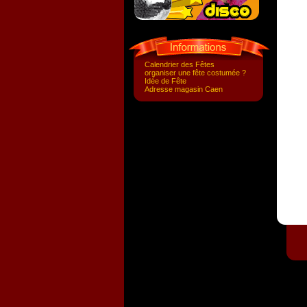
Calendrier des Fêtes
organiser une fête costumée ?
Idée de Fête
Adresse magasin Caen