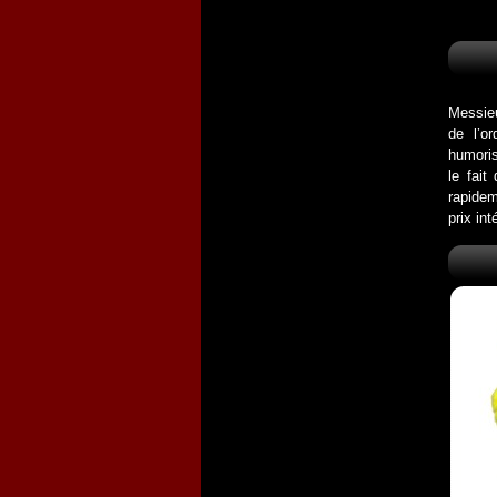
Messieu
de l’o
humoris
le fai
rapidem
prix int