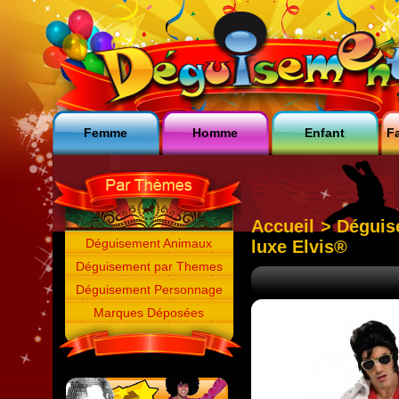
Femme
Homme
Enfant
Fa
Accueil
>
Dégui
Déguisement Animaux
luxe Elvis®
Déguisement par Themes
Déguisement Personnage
Marques Déposées