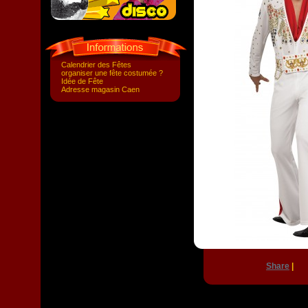
Calendrier des Fêtes
organiser une fête costumée ?
Idée de Fête
Adresse magasin Caen
Share
|