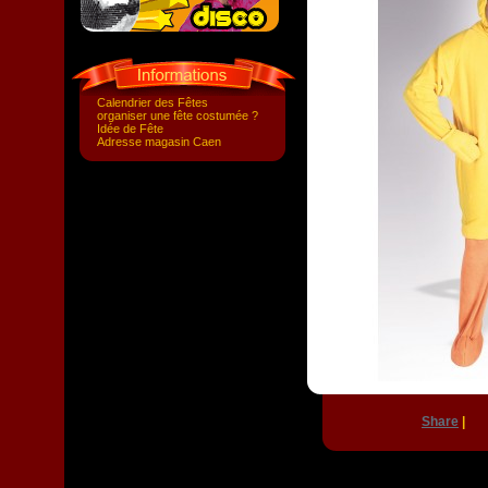
Calendrier des Fêtes
organiser une fête costumée ?
Idée de Fête
Adresse magasin Caen
Share
|