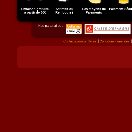
Livraison gratuite
Satisfait ou
Les moyens de
Paiement Sécu
à partir de 60€
Remboursé
Paiements
Nos partenaires :
Contactez-nous
Frais
Conditions générales