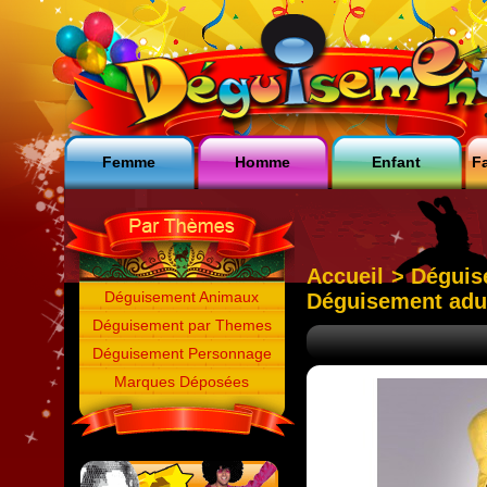
Femme
Homme
Enfant
Fa
Accueil
>
Dégui
Déguisement Animaux
Déguisement adult
Déguisement par Themes
Déguisement Personnage
Marques Déposées