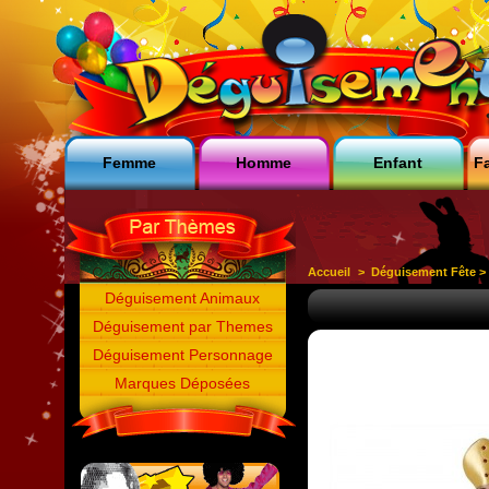
Femme
Homme
Enfant
Fa
Accueil
>
Déguisement Fête
Déguisement Animaux
Déguisement par Themes
Déguisement Personnage
Marques Déposées