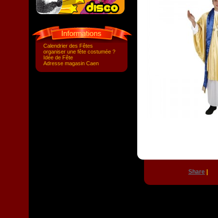
Calendrier des Fêtes
organiser une fête costumée ?
Idée de Fête
Adresse magasin Caen
Share
|