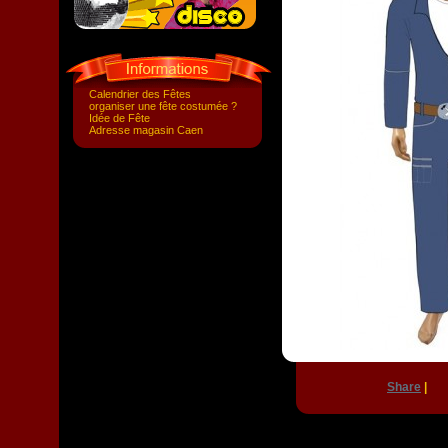
Calendrier des Fêtes
organiser une fête costumée ?
Idée de Fête
Adresse magasin Caen
Share
|