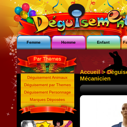
Femme
Homme
Enfant
Fa
Accueil
>
Déguis
Déguisement Animaux
Mécanicien
Déguisement par Themes
Déguisement Personnage
Marques Déposées