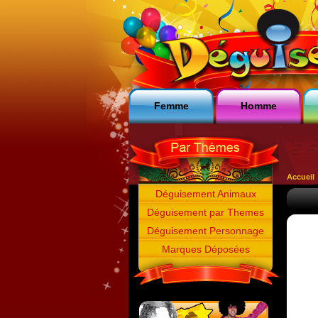
Femme
Homme
Accueil
Déguisement Animaux
Déguisement par Themes
Déguisement Personnage
Marques Déposées