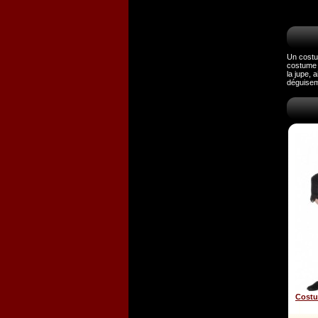
Un costum
costume d
la jupe, 
déguiseme
Costum