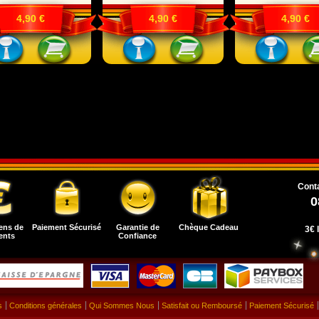
4,90 €
4,90 €
4,90 €
Conta
0
ens de
Paiement Sécurisé
Garantie de
Chèque Cadeau
3€ 
ents
Confiance
s
Conditions générales
Qui Sommes Nous
Satisfait ou Remboursé
Paiement Sécurisé