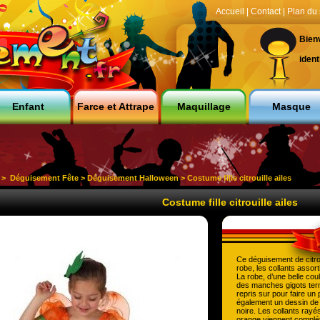
Accueil
|
Contact
|
Plan du 
Bien
ident
Enfant
Farce et Attrape
Maquillage
Masque
>
Déguisement Fête
>
Déguisement Halloween
> Costume fille citrouille ailes
Costume fille citrouille ailes
Ce déguisement de
citro
robe, les collants assort
La robe, d’une belle co
des manches gigots termi
repris sur pour faire un
également un dessin de v
noire. Les collants rayés 
orange viennent complét