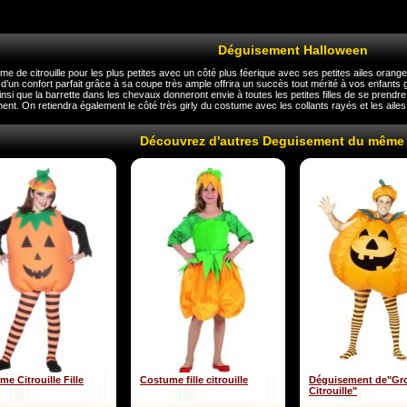
Déguisement Halloween
e de citrouille pour les plus petites avec un côté plus féerique avec ses petites ailes orange
’un confort parfait grâce à sa coupe très ample offrira un succès tout mérité à vos enfants
ainsi que la barrette dans les chevaux donneront envie à toutes les petites filles de se prendre p
nt. On retiendra également le côté très girly du costume avec les collants rayés et les ailes t
Découvrez d'autres Deguisement du même
e Citrouille Fille
Costume fille citrouille
Déguisement de"Gr
Citrouille"