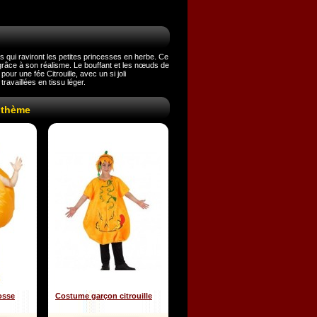
s qui raviront les petites princesses en herbe. Ce
 grâce à son réalisme. Le bouffant et les nœuds de
our une fée Citrouille, avec un si joli
ravaillées en tissu léger.
 thème
osse
Costume garçon citrouille