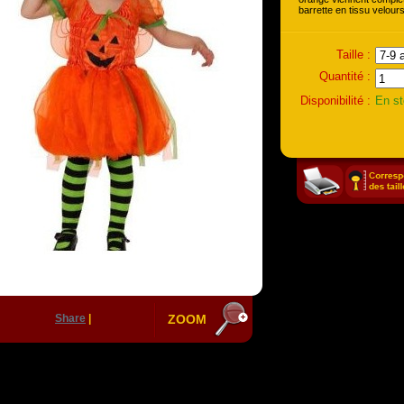
barrette en tissu velours
Taille :
Quantité :
Disponibilité :
En s
Share
|
ZOOM