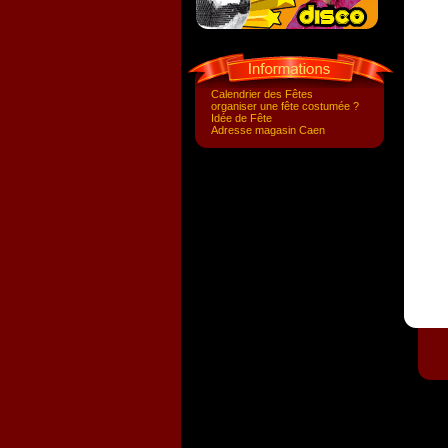
Calendrier des Fêtes
organiser une fête costumée ?
Idée de Fête
Adresse magasin Caen