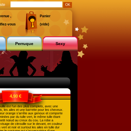
site
venue ,
Panier
ifiez-vous
(vide)
Perruque
Sexy
4,90 €
uille
est l’un des plus complets, avec une
is, les ailes et une barrette pour les cheveux.
uleur orange s’arrête aux genoux et comporte
nées par du tulle vert, le même tulle étant
 petit nœud au creux du cou. La robe a
isage de citrouille sur le devant, en couleur
vert et noir et surtout les ailes en tulle dur
er le costume qui s’accessoirise d’une