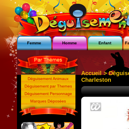
Femme
Homme
Enfant
Fa
Accueil
>
Déguis
Déguisement Animaux
Charleston
Déguisement par Themes
Déguisement Personnage
Marques Déposées