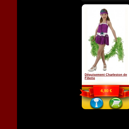
Déguisement Charleston de
Fillette
4,90 €