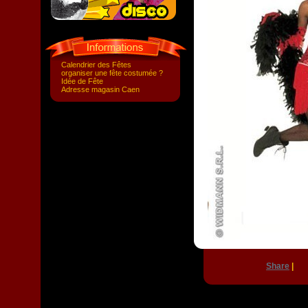
Calendrier des Fêtes
organiser une fête costumée ?
Idée de Fête
Adresse magasin Caen
Share
|