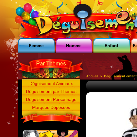
Femme
Homme
Enfant
Fa
Accueil
>
Deguisement enfant
Déguisement Animaux
Déguisement par Themes
Déguisement Personnage
Marques Déposées