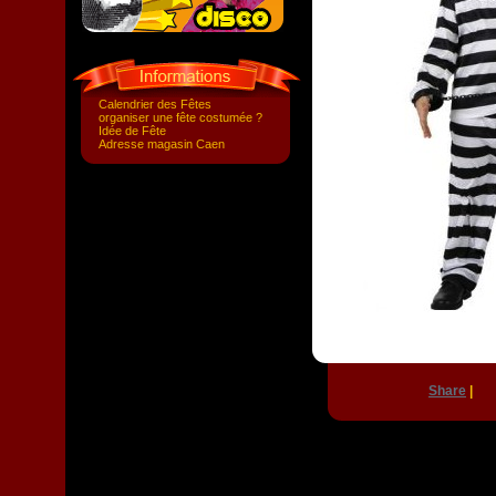
Calendrier des Fêtes
organiser une fête costumée ?
Idée de Fête
Adresse magasin Caen
Share
|