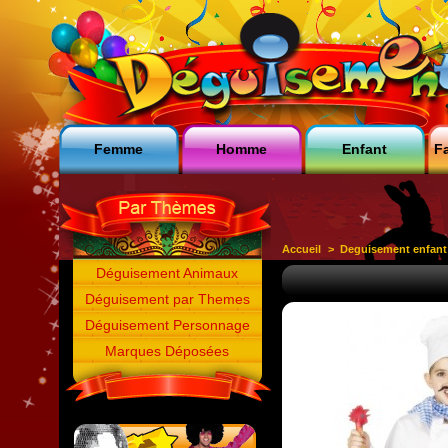
Femme
Homme
Enfant
Fa
Accueil
>
Deguisement enfant
Déguisement Animaux
Déguisement par Themes
Déguisement Personnage
Marques Déposées