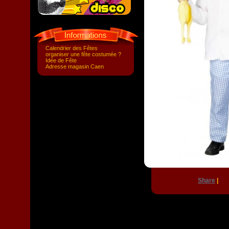
Calendrier des Fêtes
organiser une fête costumée ?
Idée de Fête
Adresse magasin Caen
Share
|