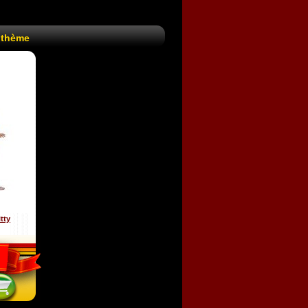
 thème
tty