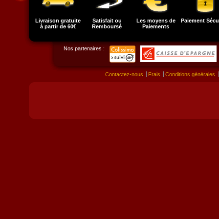
Livraison gratuite
Satisfait ou
Les moyens de
Paiement Sécu
à partir de 60€
Remboursé
Paiements
Nos partenaires :
Contactez-nous
Frais
Conditions générales