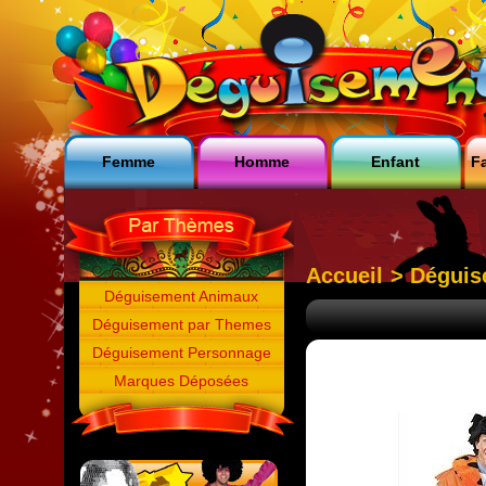
Femme
Homme
Enfant
Fa
Accueil
>
Déguis
Déguisement Animaux
Déguisement par Themes
Déguisement Personnage
Marques Déposées