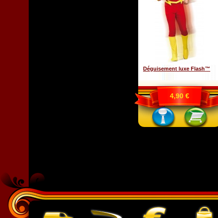
Déguisement luxe Flash™
4,90 €