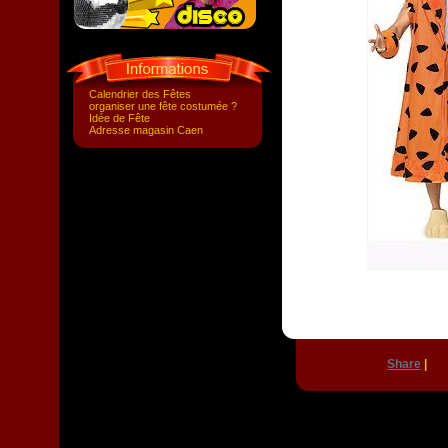
Calendrier des Fêtes
organiser une fête costumée ?
Idée de Fête
Adresse magasin Caen
Share
|