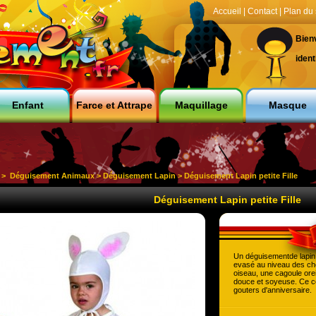
Accueil
|
Contact
|
Plan du 
Bien
ident
Enfant
Farce et Attrape
Maquillage
Masque
>
Déguisement Animaux
>
Déguisement Lapin
> Déguisement Lapin petite Fille
Déguisement Lapin petite Fille
Un déguisementde lapin p
evasé au niveau des che
oiseau, une cagoule orei
douce et soyeuse. Ce co
gouters d'anniversaire.