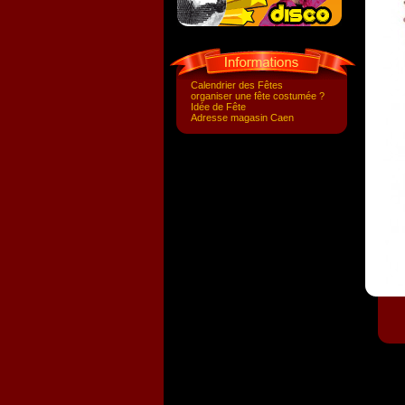
Calendrier des Fêtes
organiser une fête costumée ?
Idée de Fête
Adresse magasin Caen