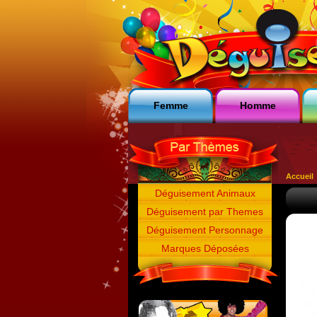
Femme
Homme
Accueil
Déguisement Animaux
Déguisement par Themes
Déguisement Personnage
Marques Déposées