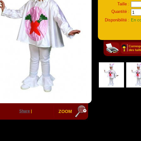
Taille :
Quantité :
Disponibilité :
En co
Share
|
ZOOM