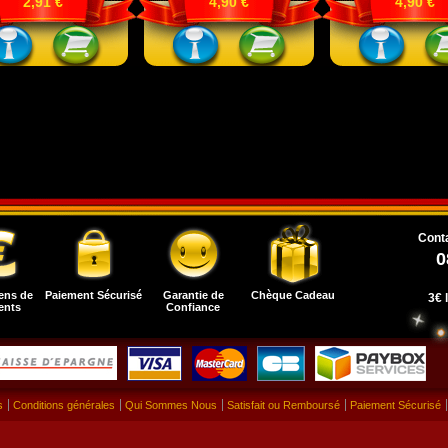
2,91 €
4,90 €
4,90 €
Conta
0
ens de
Paiement Sécurisé
Garantie de
Chèque Cadeau
3€ 
ents
Confiance
s
Conditions générales
Qui Sommes Nous
Satisfait ou Remboursé
Paiement Sécurisé