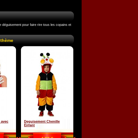
ce déguisement pour faire rire tous les copains et
 thème
 avec
Deguisement Chenille
Enfant