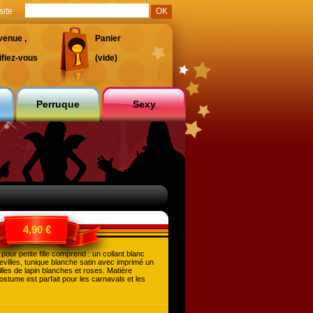
site
venue ,
Panier
ifiez-vous
(vide)
Perruque
Sexy
4,90 €
our petite fille comprend : un collant blanc
villes, tunique blanche satin avec imprimé un
lles de lapin blanches et roses. Matière
stume est parfait pour les carnavals et les