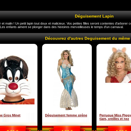
Déguisement Lapin
 et malin ! Un petit lapin tout doux et malicieux. Vos petites filles seront contentes d'arborer 
 Les enfants aiment se plonger dans des histoires merveilleuses le temps d'un carnaval.
Découvrez d'autres Deguisement du même
e Gros Minet
Déguisement femme sirène
Perruque Miss Piggy
tiare, oreilles et nez