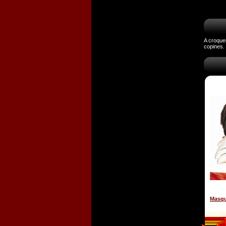
A croquer
copines.
Masqu