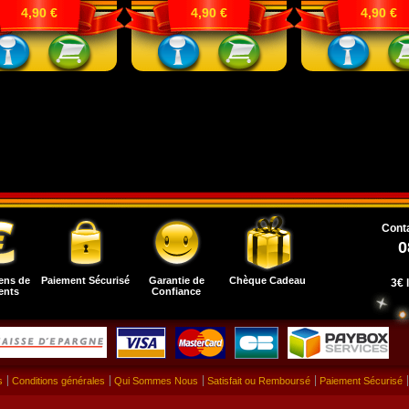
4,90 €
4,90 €
4,90 €
Conta
0
ens de
Paiement Sécurisé
Garantie de
Chèque Cadeau
3€ 
ents
Confiance
s
Conditions générales
Qui Sommes Nous
Satisfait ou Remboursé
Paiement Sécurisé