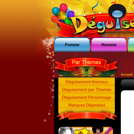
Femme
Homme
Accueil
Déguisement Animaux
Déguisement par Themes
Déguisement Personnage
Marques Déposées