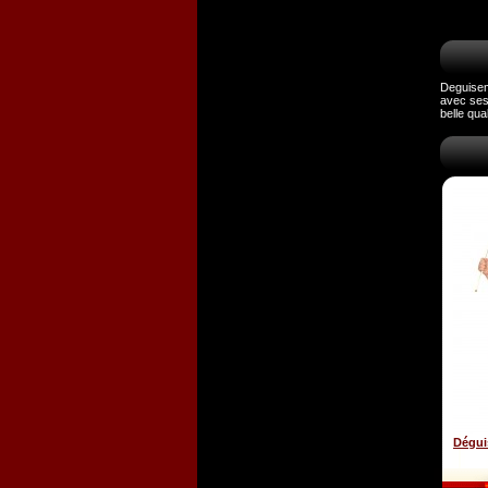
Deguiseme
avec ses
belle qua
Dégui