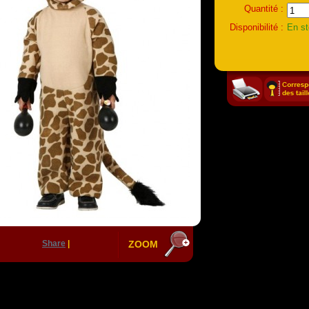
Quantité :
Disponibilité :
En s
Share
|
ZOOM