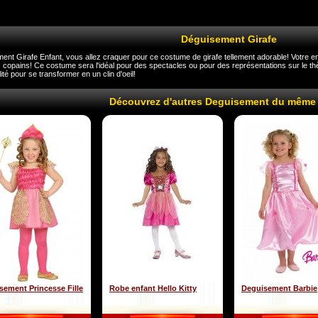
Déguisement Girafe
nt Girafe Enfant, vous allez craquer pour ce costume de girafe tellement adorable! Votre enf
 copains! Ce costume sera l'idéal pour des spectacles ou pour des représentations sur le 
lité pour se transformer en un clin d'oeil!
Découvrez d'autres Deguisement du même
sement Princesse Fille
Robe enfant Hello Kitty
Deguisement Barbie