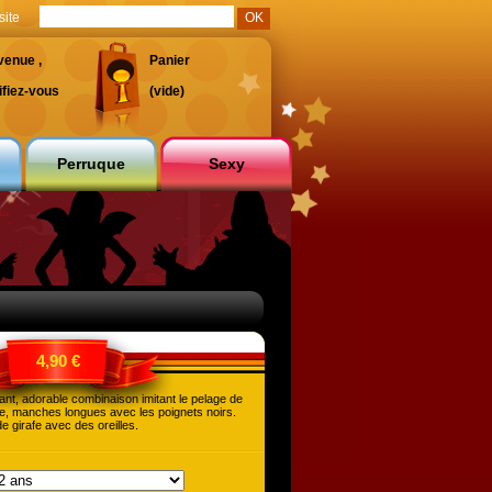
site
venue ,
Panier
ifiez-vous
(vide)
Perruque
Sexy
4,90 €
nt, adorable combinaison imitant le pelage de
afe, manches longues avec les poignets noirs.
e girafe avec des oreilles.