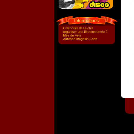
Calendrier des Fêtes
organiser une fête costumée ?
Idée de Fête
Adresse magasin Caen