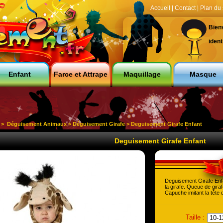
Accueil
|
Contact
|
Plan du 
Bien
ident
Enfant
Farce et Attrape
Maquillage
Masque
>
Déguisement Animaux
>
Déguisement Girafe
> Deguisement Girafe Enfant
Deguisement Girafe Enfant
Deguisement Girafe Enfa
la girafe. Queue de gir
Capuche imitant la tête d
Taille :