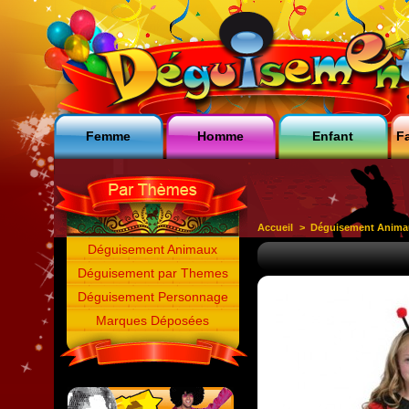
Femme
Homme
Enfant
Fa
Accueil
>
Déguisement Anima
Déguisement Animaux
Déguisement par Themes
Déguisement Personnage
Marques Déposées