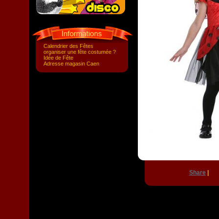
Calendrier des Fêtes
organiser une fête costumée ?
Idée de Fête
Adresse magasin Caen
Share
|