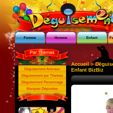
Femme
Homme
Enfant
Fa
Accueil
>
Déguis
Déguisement Animaux
Enfant BizBiz
Déguisement par Themes
Déguisement Personnage
Marques Déposées