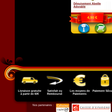
Déguisement Abeille
Adorable
4,90 €
Livraison gratuite
Satisfait ou
Les moyens de
Paiement Sécu
à partir de 60€
Remboursé
Paiements
Nos partenaires :