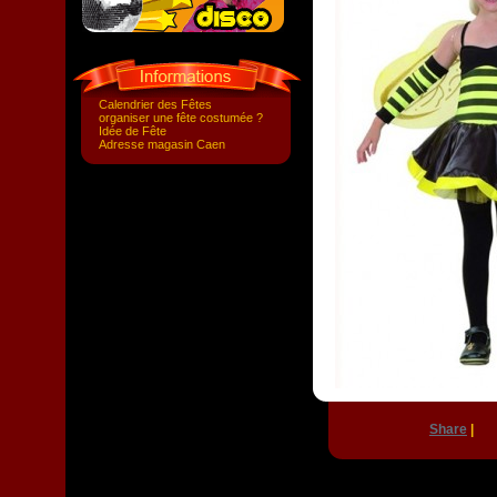
Calendrier des Fêtes
organiser une fête costumée ?
Idée de Fête
Adresse magasin Caen
Share
|