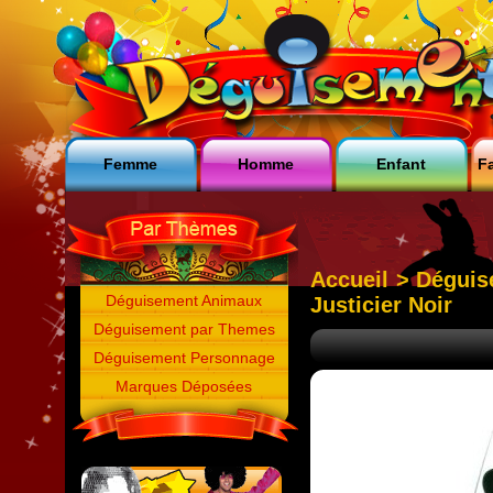
Femme
Homme
Enfant
Fa
Accueil
>
Déguis
Déguisement Animaux
Justicier Noir
Déguisement par Themes
Déguisement Personnage
Marques Déposées