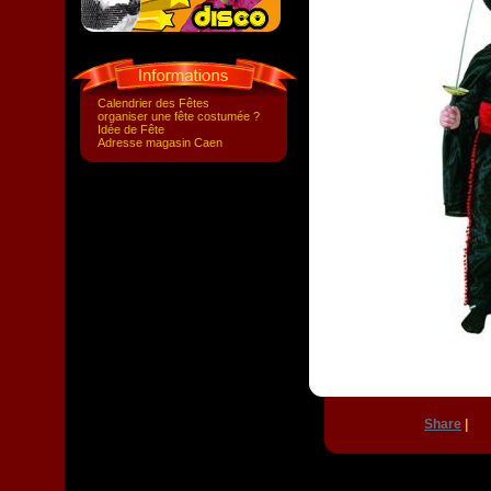
Calendrier des Fêtes
organiser une fête costumée ?
Idée de Fête
Adresse magasin Caen
Share
|