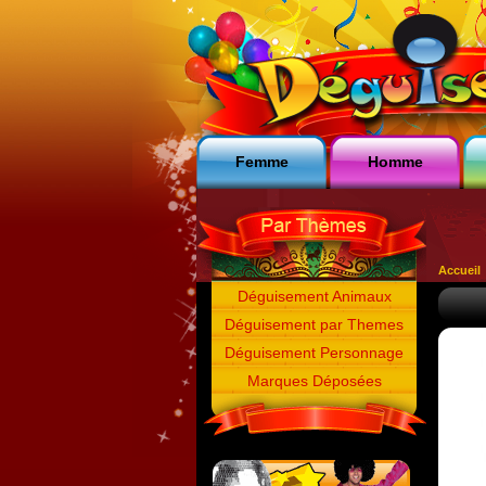
Femme
Homme
Accueil
Déguisement Animaux
Déguisement par Themes
Déguisement Personnage
Marques Déposées