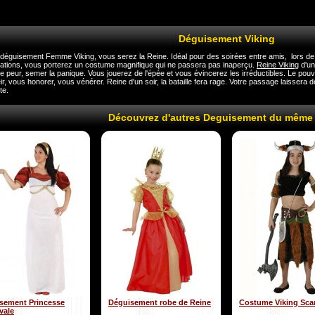
Déguisement Viking
déguisement Femme Viking, vous serez la Reine. Idéal pour des soirées entre amis, lors de 
ations, vous porterez un costume magnifique qui ne passera pas inaperçu.
Reine Viking
d'un
ire peur, semer la panique. Vous jouerez de l'épée et vous évincerez les irréductibles. Le pouv
r, vous honorer, vous vénérer. Reine d'un soir, la bataille fera rage. Votre passage laissera 
te.
Découvrez d'autres Deguisement du même
sement Princesse
Déguisement robe de Reine
Costume Viking Sca
vale