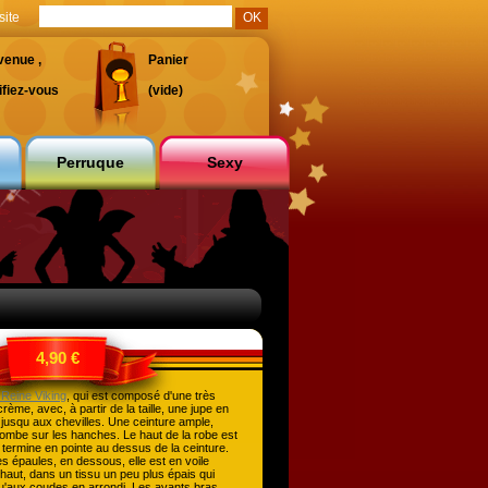
site
venue ,
Panier
ifiez-vous
(vide)
Perruque
Sexy
4,90 €
Reine Viking
, qui est composé d'une très
ème, avec, à partir de la taille, une jupe en
 jusqu aux chevilles. Une ceinture ample,
tombe sur les hanches. Le haut de la robe est
 termine en pointe au dessus de la ceinture.
s épaules, en dessous, elle est en voile
haut, dans un tissu un peu plus épais qui
u'aux coudes en arrondi. Les avants bras