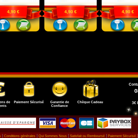
4,90 €
4,90 €
4,90 €
Conta
0
ens de
Paiement Sécurisé
Garantie de
Chèque Cadeau
3€ 
ents
Confiance
s
Conditions générales
Qui Sommes Nous
Satisfait ou Remboursé
Paiement Sécurisé