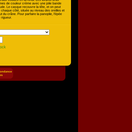
ines de couleur crème avec une jolie bande
de. Le casque recouvre la tête, et on peut
chaque côté, située au niveau des oreilles et
ut du crâne. Pour parfaire la panoplie, l'épée
 rigueur.
tock