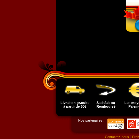
Livraison gratuite
Satisfait ou
Les moy
à partir de 60€
Remboursé
Paiem
Nos partenaires :
Contactez-nous
Frai