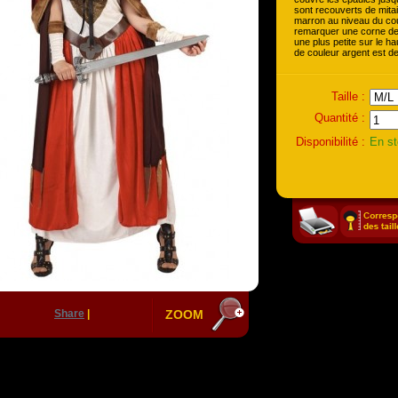
sont recouverts de mita
marron au niveau du cou
remarquer une corne de 
une plus petite sur le ha
de couleur argent est de
Taille :
Quantité :
Disponibilité :
En s
Share
|
ZOOM