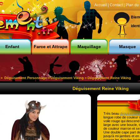
Accueil
|
Contact
|
Plan du 
Bien
ident
Enfant
Farce et Attrape
Maquillage
Masque
>
Déguisement Personnage
>
Déguisement Viking
> Déguisement Reine Viking
Déguisement Reine Viking
Très beau
déguisement 
longue robe de couleur cr
voile rouge qui descend
large avec une boucle, 
de couleur marron et se
Une double cape part de
jusqu'à mi-jambes et en 
couvre les épaules jusq