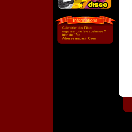
Calendrier des Fêtes
organiser une fête costumée ?
Idée de Fête
Adresse magasin Caen