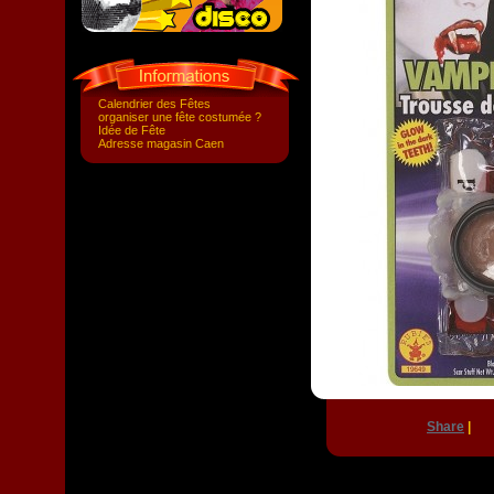
Calendrier des Fêtes
organiser une fête costumée ?
Idée de Fête
Adresse magasin Caen
Share
|