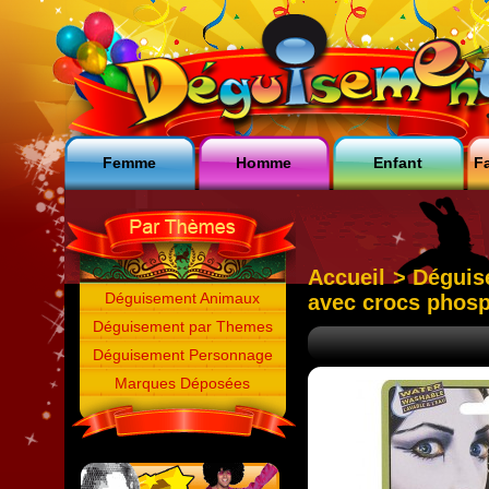
Femme
Homme
Enfant
Fa
Accueil
>
Déguis
Déguisement Animaux
avec crocs phos
Déguisement par Themes
Déguisement Personnage
Marques Déposées