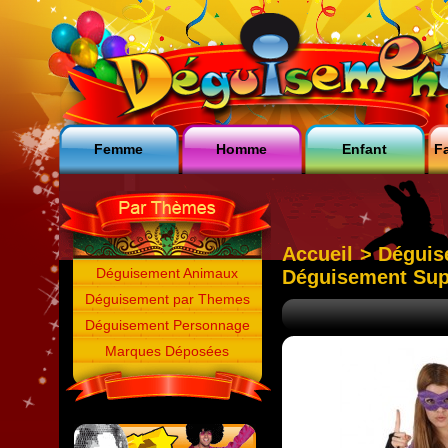
Femme
Homme
Enfant
Fa
Accueil
>
Déguis
Déguisement Animaux
Déguisement Sup
Déguisement par Themes
Déguisement Personnage
Marques Déposées