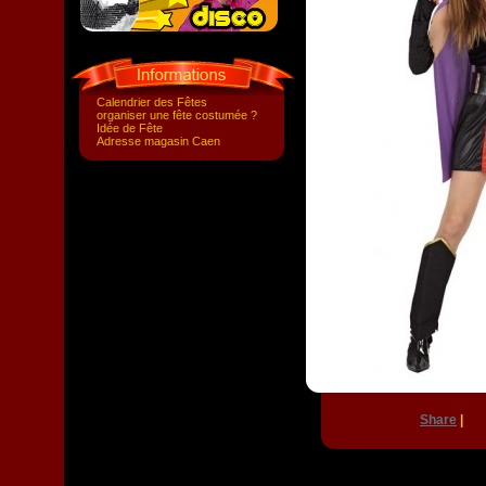
Calendrier des Fêtes
organiser une fête costumée ?
Idée de Fête
Adresse magasin Caen
Share
|